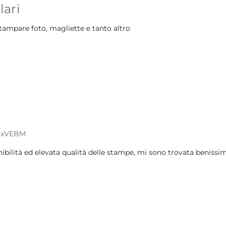
lari
stampare foto, magliette e tanto altro
mSxVEBM
bilità ed elevata qualità delle stampe, mi sono trovata benissim