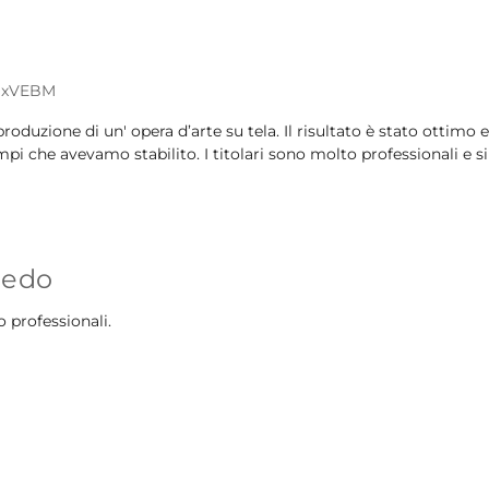
mSxVEBM
oduzione di un' opera d’arte su tela. Il risultato è stato ottimo
mpi che avevamo stabilito. I titolari sono molto professionali e s
redo
 professionali.