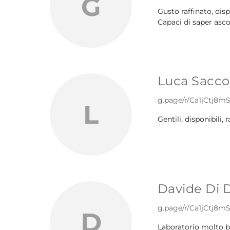
G
Gusto raffinato, dis
Capaci di saper asco
Luca Sacc
g.page/r/Ca1jCtj8
L
Gentili, disponibili,
Davide Di 
g.page/r/Ca1jCtj8
D
Laboratorio molto be