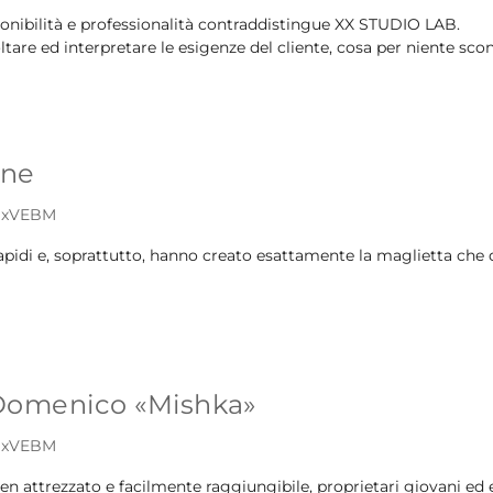
ponibilità e professionalità contraddistingue XX STUDIO LAB.
ltare ed interpretare le esigenze del cliente, cosa per niente scon
one
mSxVEBM
 rapidi e, soprattutto, hanno creato esattamente la maglietta che des
Domenico «Mishka»
mSxVEBM
n attrezzato e facilmente raggiungibile, proprietari giovani ed en