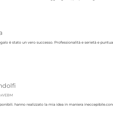
a
regalo è stato un vero successo. Professionalità e serietà e puntu
dolfi
mSxVEBM
ponibili. hanno realizzato la mia idea in maniera ineccepibile.cons