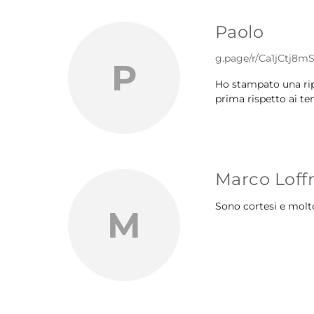
Paolo
g.page/r/Ca1jCtj8
P
Ho stampato una ripr
prima rispetto ai te
Marco Loff
Sono cortesi e molto
M