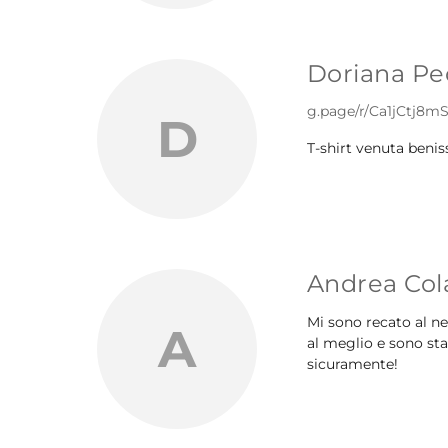
Doriana Pe
g.page/r/Ca1jCtj8
D
T-shirt venuta benis
Andrea Col
Mi sono recato al n
A
al meglio e sono sta
sicuramente!