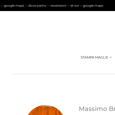
oogle maps -- dove siamo -- recensioni -- di noi -- google maps
STAMPA MAGLIE
Massimo Bri