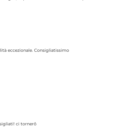
alità eccezionale. Consigliatissimo
igliati! ci tornerô