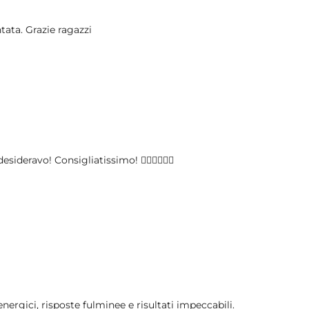
tata. Grazie ragazzi
ideravo! Consigliatissimo! 👍🏼👍🏼👍🏼
ergici, risposte fulminee e risultati impeccabili.