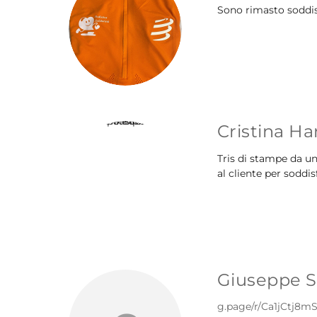
Sono rimasto soddisf
Cristina Ha
Tris di stampe da un
al cliente per soddis
Giuseppe Sa
g.page/r/Ca1jCtj8