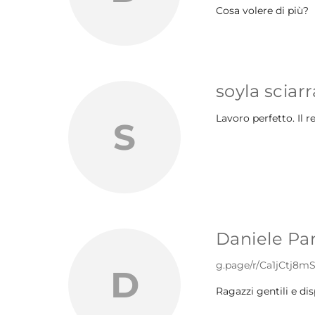
Cosa volere di più?
soyla sciarr
Lavoro perfetto. Il 
S
Daniele Pan
g.page/r/Ca1jCtj8
D
Ragazzi gentili e dis