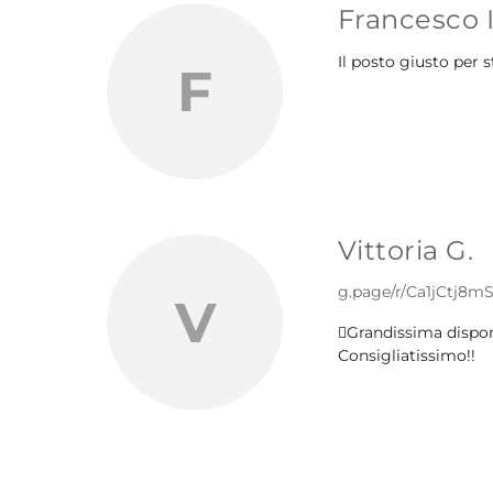
Francesco I
Il posto giusto per 
F
Vittoria G.
g.page/r/Ca1jCtj8
V
Grandissima disponi
Consigliatissimo!!