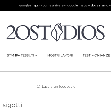
google maps -- come arrivare -- google maps -- dove siamo -- rec
STAMPA TESSUTI
NOSTRI LAVORI
TESTIMONIANZE
Lascia un feedback
sigotti